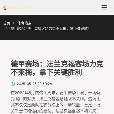
首页
体育热点
德甲赛场：法兰克福客场力克不莱梅，拿下关键胜利
德甲赛场：法兰克福客场力克
不莱梅，拿下关键胜利
2025-05-23 22:30:24
在2024年8月的这个周末，德甲赛场上演了一场备
受瞩目的对决，法兰克福客场挑战不莱梅。这场比
赛不仅仅是两队在积分榜上的一场较量，更是一场
关乎士气和信心的硬仗。法兰克福自赛季初以来，