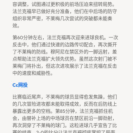
容调整，试图通过更积极的前场压迫来扭转局势。
法兰克福早已做好充分准备，他们在中后场的防守
组织非常严密，不莱梅几次尝试的突破都未能奏
效。
第60分钟左右，法兰克福再次迎来进球良机。一次
反击中，他们通过快速的边路传切配合，再次撕开
了不莱梅的防线。穆阿尼在禁区外的一脚远射，差
点帮助法兰克福扩大领先优势。虽然这次射门被不
莱梅门将扑出，但这次进攻展示了法兰克福在反击
中的速度和威胁性。
Cc网投
比赛临近尾声，不莱梅的球员显得愈发焦躁，他们
的几次冒险进攻都未能取得成效，反而在后防线上
暴露出更多的空档。第85分钟，法兰克福抓住机
会，由替补上场的中场球员在禁区前沿一脚劲射，
再次洞穿了不莱梅的球门。这粒进球几乎宣告了比
赛的结束。2-0的比分让法兰克福彻底掌控了局面。