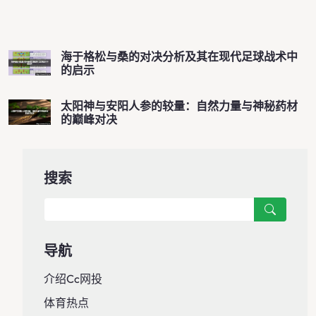
海于格松与桑的对决分析及其在现代足球战术中
的启示
太阳神与安阳人参的较量：自然力量与神秘药材
的巅峰对决
搜索
导航
介绍cc网投
体育热点