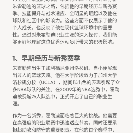
朱霍勒迪的篮球之路，包括他的早期经历与新秀赛
季、技能提升与战术适应、全明星的崛起以及他在
球队和社区中的影响力。这些方面不仅展示了他的
个人成长，也反映了他在现代篮球环境中的重要
性。通过对朱霍勒迪职业生涯的深入探讨，我们能
够更好地理解这位优秀运动员所带来的积极影响。
1、早期经历与新秀赛季
朱霍勒迪出生于加利福尼亚州洛杉矶，自小便展现
出过人的篮球天赋。他在大学阶段效力于加州大学
洛杉矶分校（UCLA），期间以出色的表现引起了众
多NBA球队的关注。在2009年的NBA选秀中，霍勒
迪被费城76人队选中，正式开启了自己的职业生
涯。
作为一名新秀，霍勒迪面临着巨大的挑战。他需要
在高强度的职业联赛中迅速适应节奏，同时还要承
担起助攻和防守的重要职责。在他的首个赛季中，