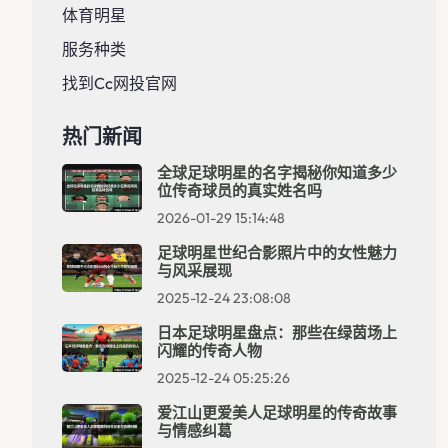
体育明星
服务种类
找到cc网投官网
热门新闻
全球足球明星的名字揭秘你知道多少
位传奇球员的真实姓名吗
2026-01-29 15:14:48
足球明星世纪合影照片中的女性魅力
与风采展现
2025-12-24 23:08:08
日本足球明星盘点：那些在绿茵场上
闪耀的传奇人物
2025-12-24 05:25:26
爱江山更爱美人足球明星的传奇故事
与情感纠葛