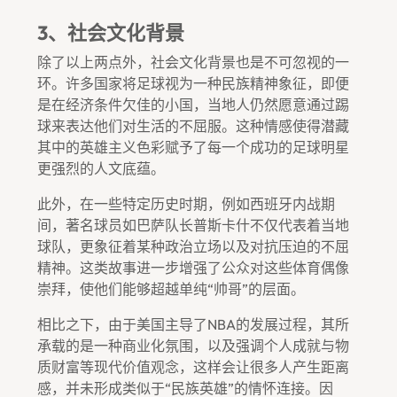
3、社会文化背景
除了以上两点外，社会文化背景也是不可忽视的一
环。许多国家将足球视为一种民族精神象征，即便
是在经济条件欠佳的小国，当地人仍然愿意通过踢
球来表达他们对生活的不屈服。这种情感使得潜藏
其中的英雄主义色彩赋予了每一个成功的足球明星
更强烈的人文底蕴。
此外，在一些特定历史时期，例如西班牙内战期
间，著名球员如巴萨队长普斯卡什不仅代表着当地
球队，更象征着某种政治立场以及对抗压迫的不屈
精神。这类故事进一步增强了公众对这些体育偶像
崇拜，使他们能够超越单纯“帅哥”的层面。
相比之下，由于美国主导了NBA的发展过程，其所
承载的是一种商业化氛围，以及强调个人成就与物
质财富等现代价值观念，这样会让很多人产生距离
感，并未形成类似于“民族英雄”的情怀连接。因