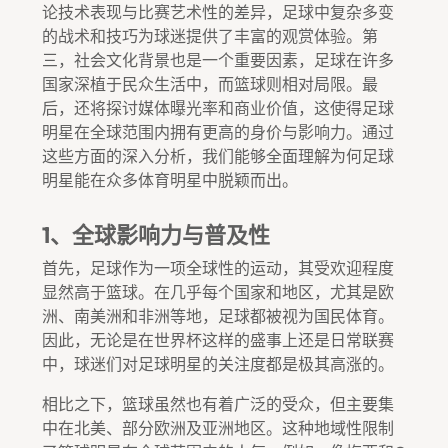
论技术表现与比赛艺术性的差异，足球中复杂多变
的战术和技巧为球迷提供了丰富的观赏体验。第
三，社会文化背景也是一个重要因素，足球在许多
国家深植于民众生活中，而篮球则相对局限。最
后，还将探讨媒体曝光率和商业价值，这使得足球
明星在全球范围内拥有更高的身价与影响力。通过
这些方面的深入分析，我们能够全面理解为何足球
明星能在众多体育明星中脱颖而出。
1、全球影响力与普及性
首先，足球作为一项全球性的运动，其受欢迎程度
显然高于篮球。在几乎每个国家和地区，尤其是欧
洲、南美洲和非洲等地，足球都被视为国民体育。
因此，无论是在世界杯这样的盛事上还是日常联赛
中，球迷们对足球明星的关注度都是极其高涨的。
相比之下，篮球虽然也有着广泛的受众，但主要集
中在北美、部分欧洲及亚洲地区。这种地域性限制