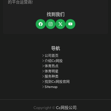
的平台运营商!
找到我们
导航
公司首页
介绍cc网投
体育热点
体育明星
服务种类
找到cc网投官网
Sitemap
Copyright ©
Cc网投公司
.