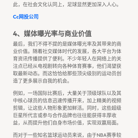
此，在社会文化认同上，足球显然更加深入人心。
Cc网投公司
4、媒体曝光率与商业价值
最后，我们不得不提的是媒体曝光率及其带来的商
业价值。随着社交媒体时代的发展，各大平台为体
育资讯传播提供了便利。不少年轻人在网络上的关
注点已经从电视剧转向各种体育赛事，他们渴望获
取最新动态。而这恰恰给那些顶尖级别的运动员创
造了更多展示自我的机会。
例如，一场国际比赛后，大量关于顶级球队以及其
中核心球员的信息迅速传播开来，加上精美的视频
剪辑，让这些人物形象更加鲜活。同时，这些超级
巨星所代言或参与合作品牌也往往能获得丰厚收
益，从而提升他们自身市场价值，实现双赢局面。
而对于一些知名篮球运动员来说，由于NBA赛季较