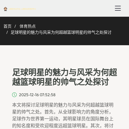
首页
体育热点
足球明星的魅力与风采为何超越篮球明星的帅气之处探讨
足球明星的魅力与风采为何超
越篮球明星的帅气之处探讨
2025-12-16 07:52:58
本文将探讨足球明星的魅力与风采为何超越篮球明
星的帅气之处。首先，从全球影响力的角度分析，
足球作为世界第一运动，其明星球员在国际舞台上
的知名度和受欢迎程度远超篮球明星。其次，将讨