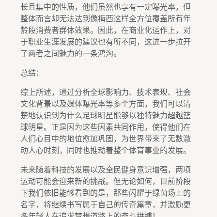
长且集中的性质，他们虽然也享有一定曝光率，但
整体而言却无法达到像梅西这样全方位覆盖所有年
龄段消费者群体效果。因此，在商业化运作上，对
于职业生涯发展的建议也有所不同，这进一步拉开
了两者之间魅力的一条鸿沟。
总结：
综上所述，通过分析全球影响力、技术表现、社会
文化背景以及媒体曝光率等多个方面，我们可以清
楚地认识到为什么足球明星能够以独特魅力超越篮
球明星。正是因为这些因素共同作用，使得他们在
人们心目中的地位愈加巩固，为世界带来了无数激
动人心时刻，同时也推动着整个体育事业的发展。
未来随着科技的发展以及全民健身意识增强，两项
运动可能会迎来新的挑战。但无论如何，目前阶段
下我们依旧能够看到的是，那些闪耀于绿茵场上的
名字，将继续书写属于自己的传奇篇章，并激励更
多年轻人在追求梦想道路上的奋斗拼搏！