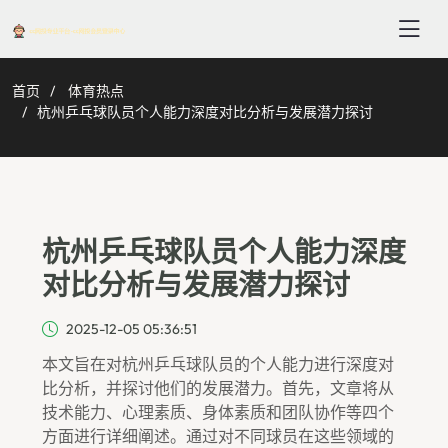
首页
体育热点
杭州乒乓球队员个人能力深度对比分析与发展潜力探讨
杭州乒乓球队员个人能力深度
对比分析与发展潜力探讨
2025-12-05 05:36:51
本文旨在对杭州乒乓球队员的个人能力进行深度对
比分析，并探讨他们的发展潜力。首先，文章将从
技术能力、心理素质、身体素质和团队协作等四个
方面进行详细阐述。通过对不同球员在这些领域的