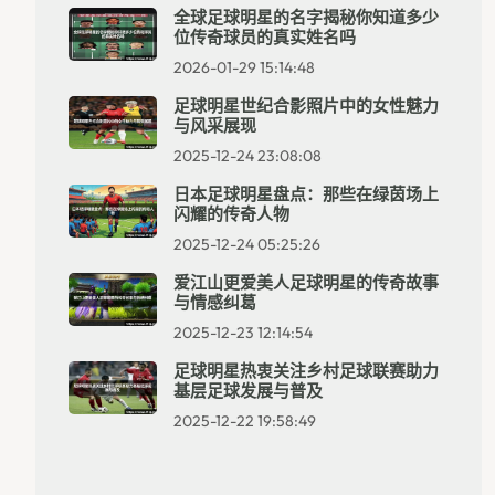
全球足球明星的名字揭秘你知道多少
位传奇球员的真实姓名吗
2026-01-29 15:14:48
足球明星世纪合影照片中的女性魅力
与风采展现
2025-12-24 23:08:08
日本足球明星盘点：那些在绿茵场上
闪耀的传奇人物
2025-12-24 05:25:26
爱江山更爱美人足球明星的传奇故事
与情感纠葛
2025-12-23 12:14:54
足球明星热衷关注乡村足球联赛助力
基层足球发展与普及
2025-12-22 19:58:49