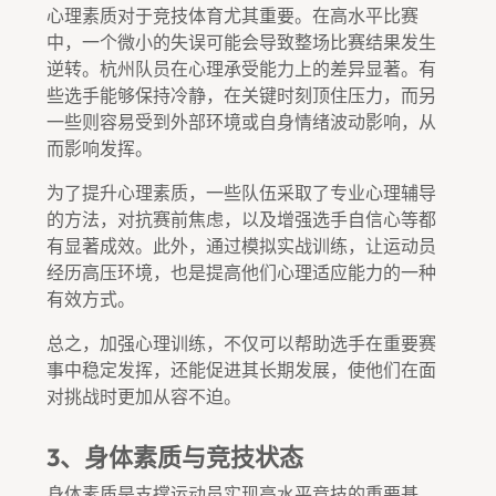
心理素质对于竞技体育尤其重要。在高水平比赛
中，一个微小的失误可能会导致整场比赛结果发生
逆转。杭州队员在心理承受能力上的差异显著。有
些选手能够保持冷静，在关键时刻顶住压力，而另
一些则容易受到外部环境或自身情绪波动影响，从
而影响发挥。
为了提升心理素质，一些队伍采取了专业心理辅导
的方法，对抗赛前焦虑，以及增强选手自信心等都
有显著成效。此外，通过模拟实战训练，让运动员
经历高压环境，也是提高他们心理适应能力的一种
有效方式。
总之，加强心理训练，不仅可以帮助选手在重要赛
事中稳定发挥，还能促进其长期发展，使他们在面
对挑战时更加从容不迫。
3、身体素质与竞技状态
身体素质是支撑运动员实现高水平竞技的重要基