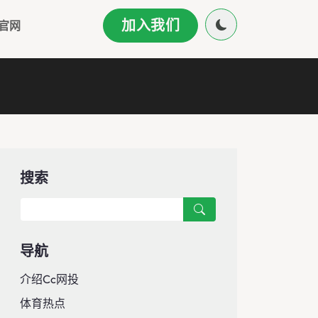
加入我们
官网
搜索
导航
介绍cc网投
体育热点