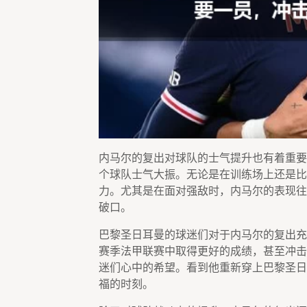
内马尔的复出对球队的士气提升也有着重要
个球队士气大振。无论是在训练场上还是比
力。尤其是在面对强敌时，内马尔的表现往
破口。
巴黎圣日耳曼的球迷们对于内马尔的复出充
赛季法甲联赛中取得更好的成绩，甚至冲击
迷们心中的希望。看到他重新穿上巴黎圣日
福的时刻。