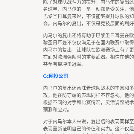
除了对球队战斗力的提升，内马尔的复出还
名球星，内马尔的一举一动都备受关注，他
巴黎圣日耳曼来说，不仅能够提升球队的知
会。内马尔的复出，不仅是竞技层面的利好
内马尔的复出还将有助于巴黎圣日耳曼在欧
黎圣日耳曼不仅仅满足于在国内联赛中取得
内马尔的复出，让球队在欧洲赛场上有了更
在面对欧洲强队时的重要武器。相信在他的
甚至有望冲击冠军。
Cc网投公司
内马尔的复出还意味着球队战术的丰富和多
攻，他在防守端的表现同样不容忽视。他的
根据不同的对手和比赛情况，灵活调整战术
预测和应对。
对于内马尔本人来说，复出后的表现同样至
表现重新证明自己的价值和实力。这不仅是