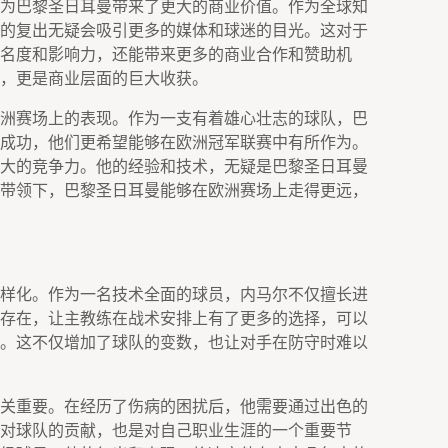
为巴黎圣日耳曼带来了更大的商业价值。作为全球知
的复出无疑会吸引更多的媒体和球迷的目光。这对于
名度和影响力，还能带来更多的商业合作和赞助机
，更是商业层面的巨大收获。
洲赛场上的表现。作为一支有着雄心壮志的球队，巴
成功，他们更希望能够在欧洲冠军联赛中有所作为。
大的竞争力。他的经验和技术，无疑是巴黎圣日耳曼
带领下，巴黎圣日耳曼能够在欧洲赛场上走得更远，
样化。作为一名技术全面的球员，内马尔不仅擅长进
存在，让主教练在战术安排上有了更多的选择，可以
。这不仅增加了球队的变数，也让对手在防守时难以
关重要。在经历了伤病的困扰后，他需要通过出色的
对球队的贡献，也是对自己职业生涯的一个重要节