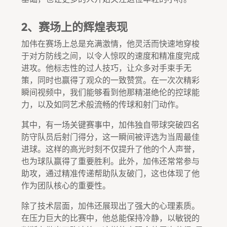
2、赛场上的辉煌表现
加伟在赛场上总是充满激情，他灵活而快速地穿梭
于对方防线之间，以令人惊叹的速度和精准度完成
进攻。他标志性的过人技巧，让众多对手束手无
策，同时也赢得了观众的一致赞赏。在一次次精彩
瞬间视频中，我们能够看到他那精湛绝伦的控球能
力，以及如同艺术般流畅的传球和射门动作。
其中，有一场关键赛事中，加伟独自带球突破四名
防守队员后射门得分，这一瞬间被评选为当周最佳
进球。这样的高光时刻不仅提升了他的个人声誉，
也为球队赢得了重要胜利。此外，加伟还常常参与
助攻，通过精准传递帮助队友破门，这也体现了他
作为团队核心的重要性。
除了技术层面，加伟还展现出了强大的心理素质。
在压力巨大的比赛中，他总能保持冷静，以敏锐的