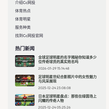
介绍cc网投
体育热点
体育明星
服务种类
找到cc网投官网
热门新闻
全球足球明星的名字揭秘你知道多少
位传奇球员的真实姓名吗
2026-01-29 15:14:48
足球明星世纪合影照片中的女性魅力
与风采展现
2025-12-24 23:08:08
日本足球明星盘点：那些在绿茵场上
闪耀的传奇人物
2025-12-24 05:25:26