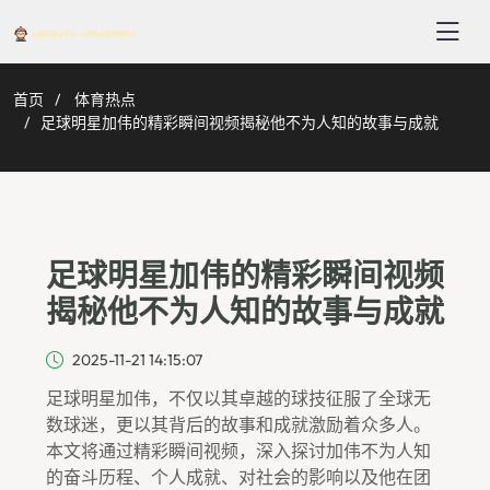
首页
体育热点
足球明星加伟的精彩瞬间视频揭秘他不为人知的故事与成就
足球明星加伟的精彩瞬间视频
揭秘他不为人知的故事与成就
2025-11-21 14:15:07
足球明星加伟，不仅以其卓越的球技征服了全球无
数球迷，更以其背后的故事和成就激励着众多人。
本文将通过精彩瞬间视频，深入探讨加伟不为人知
的奋斗历程、个人成就、对社会的影响以及他在团