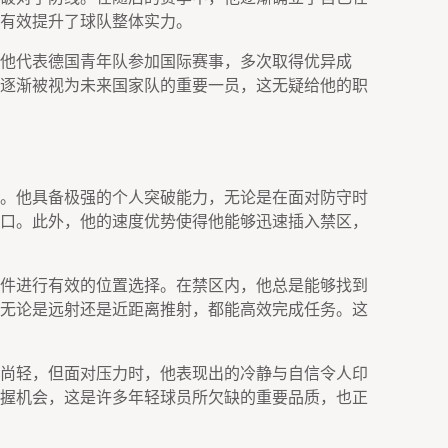
有效提升了球队整体实力。
他代表德国青年队参加国际赛事，多次取得优异成
逐渐被视为未来国家队的重要一员，这无疑给他的职
。他具备极强的个人突破能力，无论是在面对防守时
口。此外，他的速度优势使得他能够迅速插入禁区，
件进行有效的位置选择。在禁区内，他总是能够找到
无论是远射还是近距离推射，都能高效完成任务。这
尚轻，但面对压力时，他表现出的冷静与自信令人印
握机会，这是许多年轻球员所欠缺的重要品质，也正