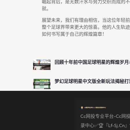
崛起背后，是无数汗水与努力交织而成的不
就。
展望未来，我们有理由相信，当这位年轻前
整个足球界带来更大的惊喜。他的人生轨迹
如何书写属于自己的辉煌篇章！
回顾十年前中国足球明星的辉煌岁月
梦幻足球明星中文版全新玩法揭秘打
Cc网投专业平台-Cc网
录中心✅🏆『lf-Sj.cn