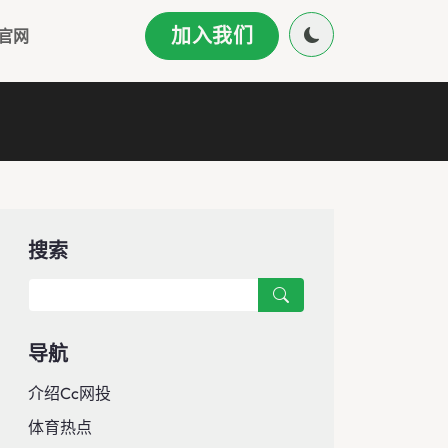
加入我们
官网
搜索
导航
介绍cc网投
体育热点