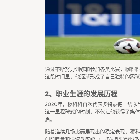
通过不断努力训练和参加各类比赛，穆科科
这段时间里，他逐渐形成了自己独特的踢球
2、职业生涯的发展历程
2020年，穆科科首次代表多特蒙德一线队
这一里程碑式的时刻，不仅让他获得了媒体
启。
随着连续几场比赛展现出的稳定表现，穆科
门前嗅觉和快速反应能力，多次帮助球队攻