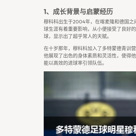
1、成长背景与启蒙经历
穆科科出生于2004年，在喀麦隆和德国
球生涯有着重要影响，从小便接受了良好的
球，显示出了超乎常人的天赋。
在十岁那年，穆科科加入了多特蒙德青训营
他展现了出色的身体素质和灵活性，使得他很
能以高效的进球率引领队伍。