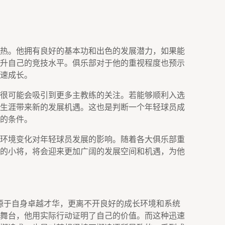
热。他拥有良好的基本功和出色的发展潜力，如果能
升自己的竞技水平。俱乐部对于他的重视程度也预示
速成长。
很可能会吸引到更多主教练的关注。若能够顺利入选
生涯带来新的发展机遇。这也是判断一个年轻球员成
的条件。
环境变化对年轻球员发展的影响。随着各大俱乐部重
的小将，将会迎来更加广阔的发展空间和机遇，为他
仅源于自身卓越才华，更离不开良好的成长环境和系统
舞台，他用实际行动证明了自己的价值。而这种迅速