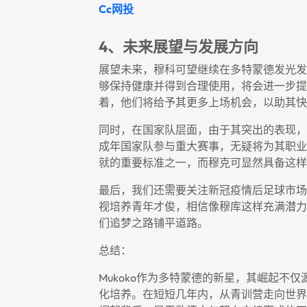
Cc网投
4、未来展望与发展方向
展望未来，穆科可望继续在多特蒙德发光发
够保持健康并得到合理使用，将会进一步提
着，他们将给予其更多上场机会，以助其快
同时，在国家队层面，由于其突出的表现，
成年国家队参与重大赛事，无疑将为其职业
就的重要标准之一，而穆克可显然具备这样
最后，我们还需要关注新冠疫情后足球市场
视培养青年才俊，相信像穆库这样充满潜力
们追梦之路铺平道路。
总结：
Mukoko作为多特蒙德的新星，其崛起不
化培养。在短短几年内，从青训营走向世界