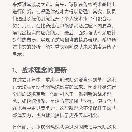
来探讨其成功之道。首先，球队在传统战术基础上
进行创新，使得整体战斗力得以增强；其次，队员
们通过系统化训练提升了个人技术水平和配合默
契；其三，在比赛过程中能够灵活适应不同局势，
展现出极高的应变能力；最后，面对强队时采取针
对性的布局，实现了逆风翻盘的精彩表现。希望通
过本文的分析，能对重庆羽毛球队未来的发展给予
启示。
1、战术理念的更新
在过去几年中，重庆羽毛球队逐渐意识到单一战术
已无法满足现代羽毛球比赛的需求，因此开始进行
全面的战术革新。他们引入了一系列新的战术理
念，如快速进攻、灵活防守和团队协作，使得全队
在比赛中更具竞争力。这些新理念不仅提升了球队
整体实力，也为球员提供了更多表现机会。
具体而言，重庆羽毛球队通过对国际顶尖球队战术