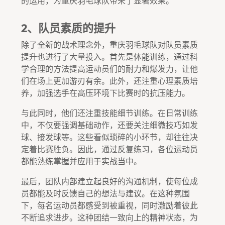
的运用，为重庆羽毛球队带来了显著效果。
2、队员素质的提升
除了全新的战术理念外，重庆羽毛球队对队员素质
提升也进行了大量投入。首先是体能训练，通过科
学合理的方法提高运动员们的耐力和爆发力，让他
们在场上更加游刃有余。此外，还注重心理素质培
养，加强选手在高压环境下比赛时的抗压能力。
与此同时，他们还注重技能细节训练。在日常训练
中，不仅要强调基础动作，还要关注细微技巧如发
球、接发球等。这些看似琐碎的小环节，却往往决
定着比赛胜负。因此，通过反复练习，各位运动员
都能熟练掌握并应用于实战当中。
最后，团队内部建立起良好的沟通机制，使每位成
员都能及时反馈自己的想法与建议。在这种氛围
下，每名运动员都感受到被重视，同时激励着彼此
不断追求进步。这种团结一致向上的精神状态，为