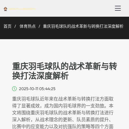
首页
体育热点
重庆羽毛球队的战术革新与转换打法深度解析
重庆羽毛球队的战术革新与转
换打法深度解析
2025-10-11 05:44:25
重庆羽毛球队近年来在战术革新与转换打法方面取
得了显著成效，成为国内羽毛球界的一支劲旅。本
文将围绕重庆羽毛球队的战术革新与转换打法进行
深入解析，从战术理念的更新、队员素质的提升、
比赛中的应变能力以及对抗强队的策略等四个方面