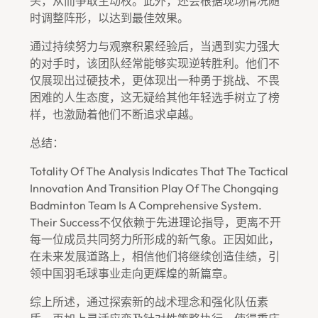
头，从而争取主动权。此外，还会根据现场情况随
时调整阵形，以达到最佳效果。
通过持续努力与观察积累经验后，当遇到实力强大
的对手时，该团队经常能够实现逆转胜利。他们不
仅展现出过硬技术，更体现出一种勇于挑战、不畏
困难的人生态度，这无疑给其他年轻选手树立了榜
样，也激励着他们不断追求卓越。
总结：
Totality Of The Analysis Indicates That The Tactical
Innovation And Transition Play Of The Chongqing
Badminton Team Is A Comprehensive System.
Their Success不仅依赖于先进理论指导，更离不开
每一位成员共同努力所形成的新气象。正因如此，
在未来发展道路上，相信他们将继续创造佳绩，引
领中国羽毛球事业走向更辉煌的新篇章。
综上所述，通过探索新的战术理念和强化队伍素