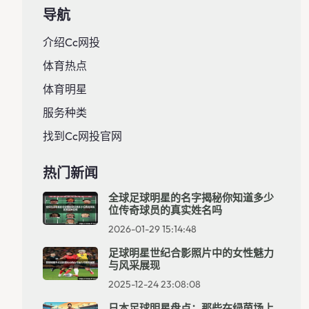
导航
介绍cc网投
体育热点
体育明星
服务种类
找到cc网投官网
热门新闻
全球足球明星的名字揭秘你知道多少
位传奇球员的真实姓名吗
2026-01-29 15:14:48
足球明星世纪合影照片中的女性魅力
与风采展现
2025-12-24 23:08:08
日本足球明星盘点：那些在绿茵场上