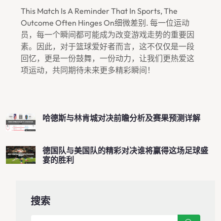
This Match Is A Reminder That In Sports, The
Outcome Often Hinges On细微差别. 每一位运动
员，每一个瞬间都可能成为改变游戏走势的重要因
素。因此，对于篮球爱好者而言，这不仅仅是一段
回忆，更是一份鼓舞，一份动力，让我们更热爱这
项运动，共同期待未来更多精彩瞬间！
哈德斯与林肯城对决前瞻分析及赛果预测详解
德国队与美国队的精彩对决谁将赢得这场足球盛
宴的胜利
搜索