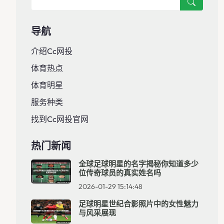
导航
介绍cc网投
体育热点
体育明星
服务种类
找到cc网投官网
热门新闻
全球足球明星的名字揭秘你知道多少
位传奇球员的真实姓名吗
2026-01-29 15:14:48
足球明星世纪合影照片中的女性魅力
与风采展现