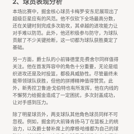
2、球员表现分析
本场比赛中，掘金核心球员卡梅罗·安东尼展现出了
超级巨星应有的风范。他不仅砍下全场最高分数，
还在关键时刻完成多次助攻，其卓越的进攻能力让
对手难以防范。此外，他还积极参与防守，为球队
贡献了不少关键抢断，这一切都为球队获胜奠定了
基础。
另一方面，爵士队的小前锋德里克·费舍尔同样值得
关注。他在首发阵容中的角色十分重要，无论是组
织进攻还是及时投篮，都极具威胁性。尽管最终未
能带领球队获胜，但他的拼搏精神值得赞赏。此
外，新秀控卫鲁迪·戈伯特也有所发挥，他在内线的
不懈努力给掘金造成了一定困扰，多次封盖成功，
让对手感到压力。
除了明星球员外，两支球队其他角色球员同样不可
忽视。例如，掘金的大前锋肯扬·马丁在篮板上的统
治力，以及爵士替补席上的摩根·哈维都为自己的球