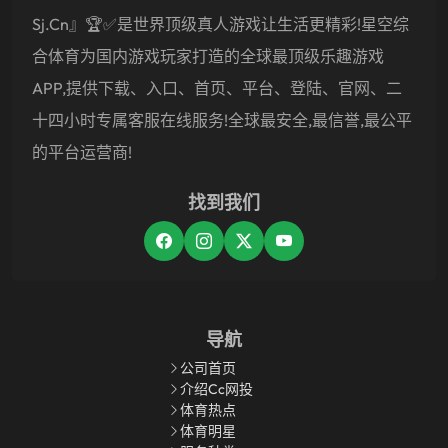
Sj.cn』🏆✅是世界顶级真人游戏让生活更精彩!星空综
合体育为国内游戏玩家打造的全球最顶级乐趣游戏
APP,提供下载、入口、首页、平台、登陆、官网、二
十四小时专属客服在线服务!全球最安全,最信誉,最公平
的平台运营商!
找到我们
导航
公司首页
介绍cc网投
体育热点
体育明星