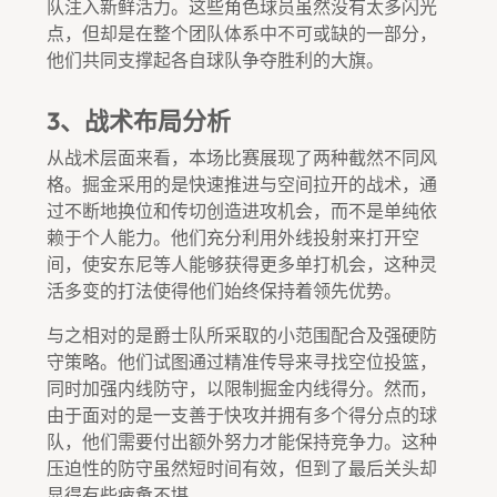
队注入新鲜活力。这些角色球员虽然没有太多闪光
点，但却是在整个团队体系中不可或缺的一部分，
他们共同支撑起各自球队争夺胜利的大旗。
3、战术布局分析
从战术层面来看，本场比赛展现了两种截然不同风
格。掘金采用的是快速推进与空间拉开的战术，通
过不断地换位和传切创造进攻机会，而不是单纯依
赖于个人能力。他们充分利用外线投射来打开空
间，使安东尼等人能够获得更多单打机会，这种灵
活多变的打法使得他们始终保持着领先优势。
与之相对的是爵士队所采取的小范围配合及强硬防
守策略。他们试图通过精准传导来寻找空位投篮，
同时加强内线防守，以限制掘金内线得分。然而，
由于面对的是一支善于快攻并拥有多个得分点的球
队，他们需要付出额外努力才能保持竞争力。这种
压迫性的防守虽然短时间有效，但到了最后关头却
显得有些疲惫不堪。