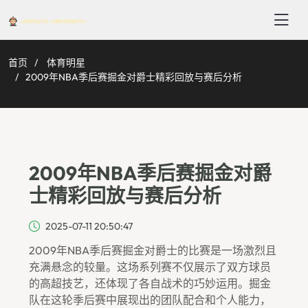
首页
体育明星
2009年NBA季后赛掘金对爵士精彩回放与赛后分析
2009年NBA季后赛掘金对爵
士精彩回放与赛后分析
2025-07-11 20:50:47
2009年NBA季后赛掘金对爵士的比赛是一场激烈且
充满悬念的较量。这场系列赛不仅展示了双方球员
的高超技艺，还体现了各自战术的巧妙运用。掘金
队在这轮季后赛中展现出的团队配合和个人能力，