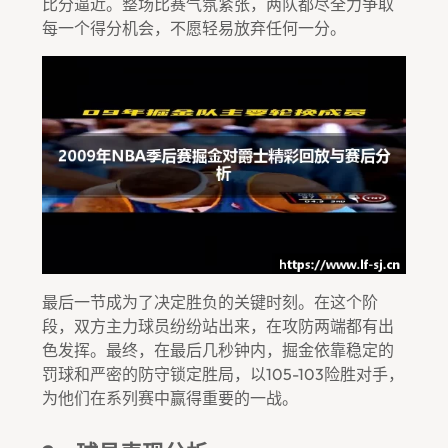
比分逼近。整场比赛气氛紧张，两队都尽全力争取
每一个得分机会，不愿轻易放弃任何一分。
最后一节成为了决定胜负的关键时刻。在这个阶
段，双方主力球员纷纷站出来，在攻防两端都有出
色发挥。最终，在最后几秒钟内，掘金依靠稳定的
罚球和严密的防守锁定胜局，以105-103险胜对手，
为他们在系列赛中赢得重要的一战。