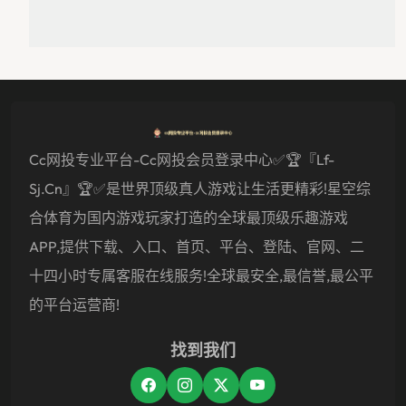
Cc网投专业平台-Cc网投会员登录中心✅🏆『lf-
Sj.cn』🏆✅是世界顶级真人游戏让生活更精彩!星空综
合体育为国内游戏玩家打造的全球最顶级乐趣游戏
APP,提供下载、入口、首页、平台、登陆、官网、二
十四小时专属客服在线服务!全球最安全,最信誉,最公平
的平台运营商!
找到我们