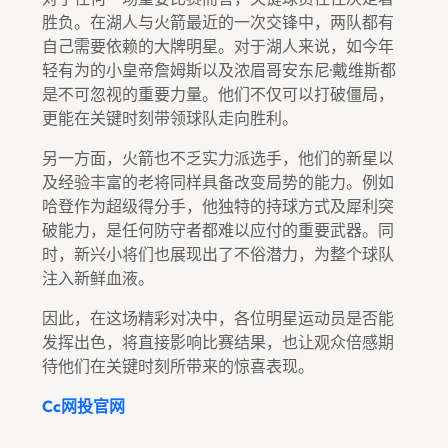
胜负。在湖人与火箭最近的一次交锋中，两队都有
自己需要依赖的大牌明星。对于湖人来说，如今年
轻有为的小皇帝詹姆斯以及浓眉哥安东尼·戴维斯都
是不可忽视的重要力量。他们不仅可以打破僵局，
更能在关键时刻带领球队走向胜利。
另一方面，火箭也不乏实力派选手，他们的新星以
及经验丰富的老将同样具备改变局势的能力。例如
哈登作为超级得分手，他独特的持球方式及犀利突
破能力，是任何防守者都难以应付的重要武器。同
时，新兴小将们也展现出了不俗潜力，为整个球队
注入新鲜血液。
因此，在这场精彩对决中，各位明星运动员是否能
发挥出色，将直接影响比赛结果，也让观众倍感期
待他们在关键时刻所带来的惊喜表现。
Cc网投官网