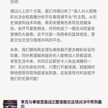
总结：
通过以上四个方面，我们详细分析了“湖人对火箭精
彩对决全程直播分析尽在看球通平台”的主题。从历
史渊源到战术风格，再到关键角色表现及观看体
验，各环节紧密相连，共同构成了一幅生动而富有
激情的大画卷。这不仅是一场简单的篮球竞技，更
是文化交流与情感共鸣的平台。
未来，我们期待两支球队继续展开更多精彩纷呈的
较量，同时希望越来越多的人能够加入到看篮球、
享受生活中来，共同见证那些令人热血沸腾的一
刻！无论你身处何地，只需打开看球通，就能随时
随地感受到现场般紧张刺激，这就是现代科技赋予
我们的无限可能！
享克与拿玻里激战正酣谁能在这场对决中笑到最
后