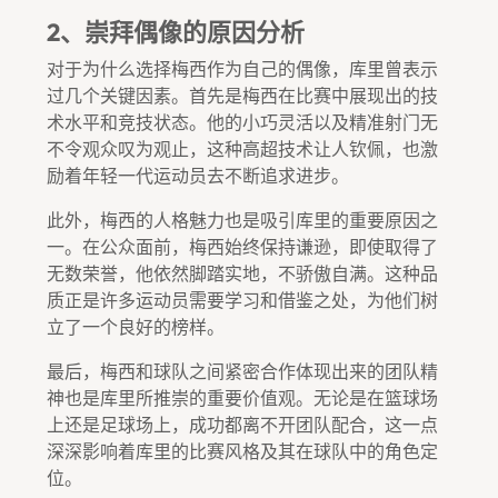
2、崇拜偶像的原因分析
对于为什么选择梅西作为自己的偶像，库里曾表示
过几个关键因素。首先是梅西在比赛中展现出的技
术水平和竞技状态。他的小巧灵活以及精准射门无
不令观众叹为观止，这种高超技术让人钦佩，也激
励着年轻一代运动员去不断追求进步。
此外，梅西的人格魅力也是吸引库里的重要原因之
一。在公众面前，梅西始终保持谦逊，即使取得了
无数荣誉，他依然脚踏实地，不骄傲自满。这种品
质正是许多运动员需要学习和借鉴之处，为他们树
立了一个良好的榜样。
最后，梅西和球队之间紧密合作体现出来的团队精
神也是库里所推崇的重要价值观。无论是在篮球场
上还是足球场上，成功都离不开团队配合，这一点
深深影响着库里的比赛风格及其在球队中的角色定
位。