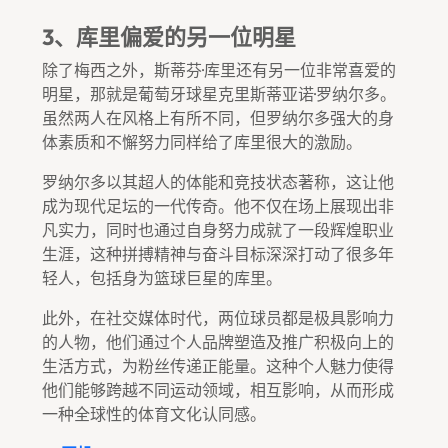
3、库里偏爱的另一位明星
除了梅西之外，斯蒂芬·库里还有另一位非常喜爱的
明星，那就是葡萄牙球星克里斯蒂亚诺·罗纳尔多。
虽然两人在风格上有所不同，但罗纳尔多强大的身
体素质和不懈努力同样给了库里很大的激励。
罗纳尔多以其超人的体能和竞技状态著称，这让他
成为现代足坛的一代传奇。他不仅在场上展现出非
凡实力，同时也通过自身努力成就了一段辉煌职业
生涯，这种拼搏精神与奋斗目标深深打动了很多年
轻人，包括身为篮球巨星的库里。
此外，在社交媒体时代，两位球员都是极具影响力
的人物，他们通过个人品牌塑造及推广积极向上的
生活方式，为粉丝传递正能量。这种个人魅力使得
他们能够跨越不同运动领域，相互影响，从而形成
一种全球性的体育文化认同感。