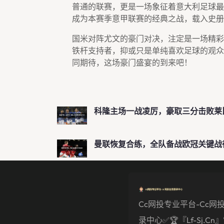
普通的联赛，更是一场象征着意大利足球最
成为本赛季意甲联赛的经典之战，载入史册
国米对阵尤文的豪门对决，注定是一场精彩
铁杆支持者，抑或只是单纯喜欢足球的观众
同期待，这场豪门盛宴的到来吧！
科隆主场一战凌厉，豪取三分击败莱
曼联恢复合练，全队备战欧冠关键战
Cc网投专业平台-Cc网
录中心✅🏆『lf-Sj.cn