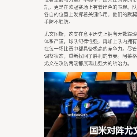
凯，更是在欧冠赛场上有着出色的表现。队
各自的位置上发挥着关键作用。他们的默契
手防不胜防。
尤文图斯，这支在意甲历史上拥有无数辉煌
体系严谨，球队纪律性强，再加上队内拥有
在每一场比赛中都具备极高的竞争力。尽管
调整状态，重新找回了胜利的节奏。阿莱格
尤文在攻防两端都展现出强大的统治力。