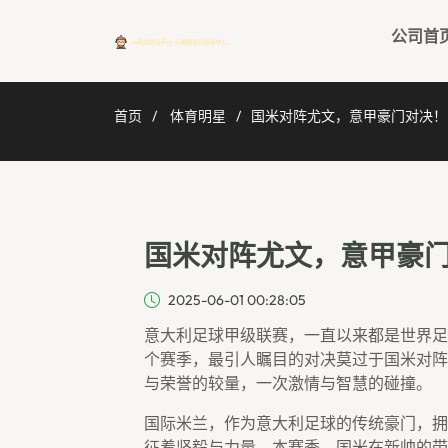
公司首
首页
体育明星
国米对阵尤文，意甲豪门对决！
国米对阵尤文，意甲豪
2025-06-01 00:28:05
意大利足球甲级联赛，一直以来都是世界足
个赛季，最引人瞩目的对决莫过于国米对阵
与荣誉的较量，一次激情与智慧的碰撞。
国际米兰，作为意大利足球的传统豪门，拥
征着坚毅与力量。本赛季，国米在新帅的带