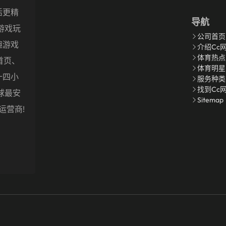
活更精
导航
游戏玩
公司首页
趣游戏
介绍cc
体育热点
首页、
体育明星
十四小
服务种类
找到cc
球最安
Sitemap
运营商!