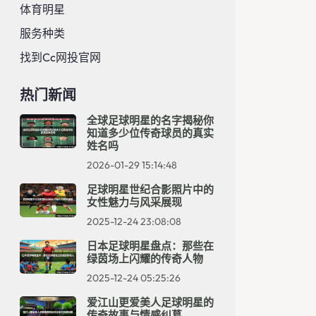
体育明星
服务种类
找到cc网投官网
热门新闻
全球足球明星的名字揭秘你
知道多少位传奇球员的真实
姓名吗
2026-01-29 15:14:48
足球明星世纪合影照片中的
女性魅力与风采展现
2025-12-24 23:08:08
日本足球明星盘点：那些在
绿茵场上闪耀的传奇人物
2025-12-24 05:25:26
爱江山更爱美人足球明星的
传奇故事与情感纠葛