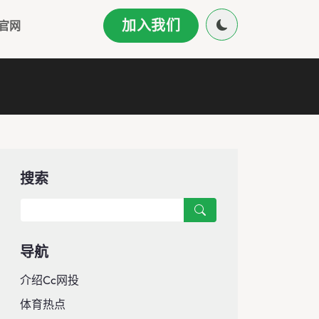
加入我们
官网
搜索
导航
介绍cc网投
体育热点