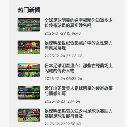
热门新闻
全球足球明星的名字揭秘你知道多少
位传奇球员的真实姓名吗
2026-01-29 15:14:48
足球明星世纪合影照片中的女性魅力
与风采展现
2025-12-24 23:08:08
日本足球明星盘点：那些在绿茵场上
闪耀的传奇人物
2025-12-24 05:25:26
爱江山更爱美人足球明星的传奇故事
与情感纠葛
2025-12-23 12:14:54
足球明星热衷关注乡村足球联赛助力
基层足球发展与普及
2025-12-22 19:58:49