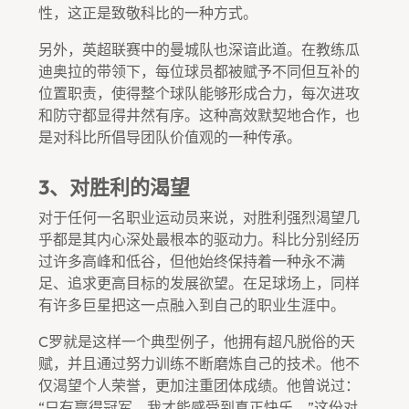
性，这正是致敬科比的一种方式。
另外，英超联赛中的曼城队也深谙此道。在教练瓜
迪奥拉的带领下，每位球员都被赋予不同但互补的
位置职责，使得整个球队能够形成合力，每次进攻
和防守都显得井然有序。这种高效默契地合作，也
是对科比所倡导团队价值观的一种传承。
3、对胜利的渴望
对于任何一名职业运动员来说，对胜利强烈渴望几
乎都是其内心深处最根本的驱动力。科比分别经历
过许多高峰和低谷，但他始终保持着一种永不满
足、追求更高目标的发展欲望。在足球场上，同样
有许多巨星把这一点融入到自己的职业生涯中。
C罗就是这样一个典型例子，他拥有超凡脱俗的天
赋，并且通过努力训练不断磨炼自己的技术。他不
仅渴望个人荣誉，更加注重团体成绩。他曾说过：
“只有赢得冠军，我才能感受到真正快乐。”这份对