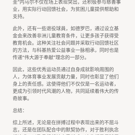
圣”内马尔不仅在场上表现突出，还积极参与慈善事
业，用实际行动回馈社会，为贫困儿童提供帮助和
支持。
此外，还有一些退役球員，如德罗巴，通过设立基
金会来改善非洲儿童教育条件，让更多孩子获得受
教育机会。这种关注社会问题并采取行动回馈社区
的方法，与科基热爱公益事业一脉相承，同时也是
传递“伟大源于奉献”理念的一部分。
因此，这些优秀运动员通过自身成就影响周围的
人，为体育事业发展贡献力量，同时也彰显了他们
身上的责任感。这使得他们不仅仅是一名运动者，
更成为引领时代风潮的人物，共同延续着伟大的传
奇故事。
总结：
综上所述，无论是在拼搏过程中表现出来的不屈斗
志，还是在团队配合中的默契协作，对于胜利执念