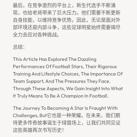
最后，在竞争激烈的平台上，新生代选手不断涌
现，也给老将带来了巨大压力。他们需要不断更新
自身技能，以维持竞争优势。因此，无论是面对外
部环境还是内部斗争，这些足球明星始终需要竭尽
全力去应对各种挑战。
总结：
This Article Has Explored The Dazzling
Performances Of Football Stars, Their Rigorous
Training And Lifestyle Choices, The Importance Of
Team Support, And The Pressures They Face.
Through These Aspects, We Gain Insight Into What
It Truly Means To Be A Champion In Football.
The Journey To Becoming A Star Is Fraught With
Challenges, But它也是一种荣耀。在未来，我们期
待更多传奇故事诞生于绿茵场上，让我们共同见证
这些英雄再次书写历史！