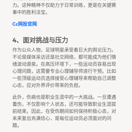
力。这种精神不仅助力于日常训练，更是在关键赛
事中的胜利法宝。
Cc网投官网
4、面对挑战与压力
作为公众人物，足球明星承受着巨大的舆论压力。
不论是媒体采访还是社交网络，都可能成为他们情
绪波动源泉。在高压环境下，一些运动员容易出现
心理问题，这需要专业心理辅导师进行干预。比如
一些顶级运动员选择接受心理辅导来帮助自己调整
心态，应对外界评价带来的负担。
此外，伤病也是职业生涯中的一大挑战。一旦遭遇
重伤，不仅影响个人状态，还可能导致职业生涯提
前结束。因此，在受伤期间如何保持积极心态，对
未来复出充满信心，是每位运动员必须面对的问
题。