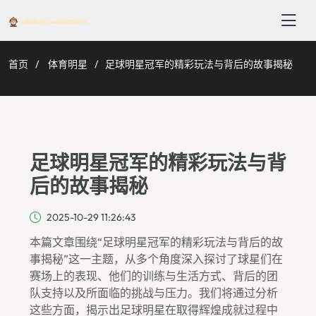
首页
体育明星
足球明星冠军的精彩玩法与背后的故事揭秘
足球明星冠军的精彩玩法与背
后的故事揭秘
2025-10-29 11:26:43
本篇文章围绕“足球明星冠军的精彩玩法与背后的故
事揭秘”这一主题，从多个角度深入探讨了球星们在
赛场上的表现、他们的训练与生活方式、背后的团
队支持以及所面临的挑战与压力。我们将通过分析
这些方面，揭示出足球明星在取得辉煌成就过程中