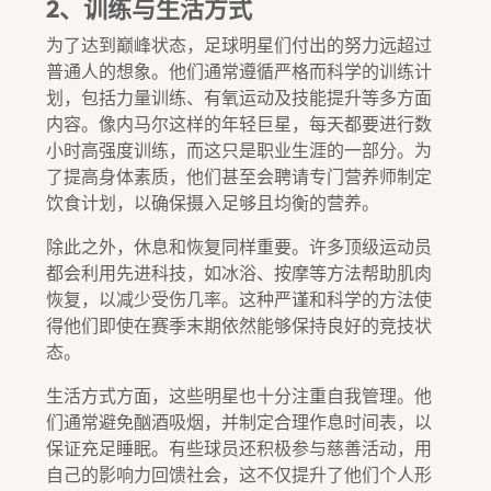
2、训练与生活方式
为了达到巅峰状态，足球明星们付出的努力远超过
普通人的想象。他们通常遵循严格而科学的训练计
划，包括力量训练、有氧运动及技能提升等多方面
内容。像内马尔这样的年轻巨星，每天都要进行数
小时高强度训练，而这只是职业生涯的一部分。为
了提高身体素质，他们甚至会聘请专门营养师制定
饮食计划，以确保摄入足够且均衡的营养。
除此之外，休息和恢复同样重要。许多顶级运动员
都会利用先进科技，如冰浴、按摩等方法帮助肌肉
恢复，以减少受伤几率。这种严谨和科学的方法使
得他们即使在赛季末期依然能够保持良好的竞技状
态。
生活方式方面，这些明星也十分注重自我管理。他
们通常避免酗酒吸烟，并制定合理作息时间表，以
保证充足睡眠。有些球员还积极参与慈善活动，用
自己的影响力回馈社会，这不仅提升了他们个人形