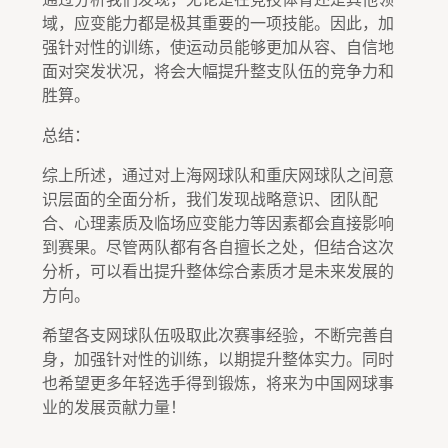
域，应变能力都是极其重要的一项技能。因此，加
强针对性的训练，使运动员能够更加从容、自信地
面对突发状况，将会大幅提升整支队伍的竞争力和
胜算。
总结：
综上所述，通过对上海网球队和重庆网球队之间意
识层面的全面分析，我们发现战略意识、团队配
合、心理素质及临场应变能力等因素都会直接影响
到赛果。尽管两队都有各自擅长之处，但结合这次
分析，可以看出提升整体综合素质才是未来发展的
方向。
希望各支网球队伍吸取此次赛事经验，不断完善自
身，加强针对性的训练，以期提升整体实力。同时
也希望更多年轻选手得到锻炼，将来为中国网球事
业的发展贡献力量！