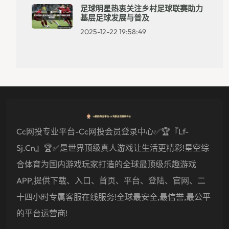
足球明星热衷关注乡村足球联赛助力
基层足球发展与普及
2025-12-22 19:58:49
Cc网投专业平台-Cc网投会员登录中心✅🏆『lf-
Sj.cn』🏆✅是世界顶级真人游戏让生活更精彩!星空综
合体育为国内游戏玩家打造的全球最顶级乐趣游戏
APP,提供下载、入口、首页、平台、登陆、官网、二
十四小时专属客服在线服务!全球最安全,最信誉,最公平
的平台运营商!