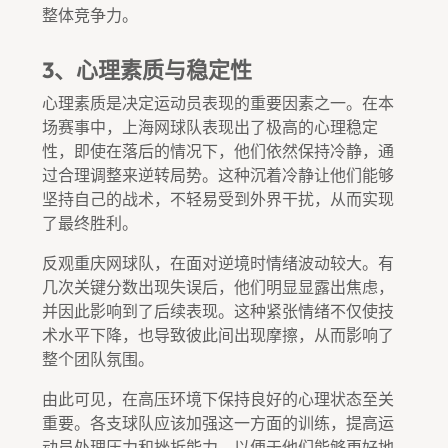
整体竞争力。
3、心理素质与稳定性
心理素质是决定运动员表现的重要因素之一。在本
场赛事中，上海网球队表现出了极高的心理稳定
性，即使在落后的情况下，他们依然保持冷静，通
过合理调整来逆转局势。这种沉着冷静让他们能够
坚持自己的战术，不轻易受到外界干扰，从而实现
了最终胜利。
反观重庆网球队，在面对逆境时情绪波动较大。有
几次关键分数出现失误后，他们明显显露出焦虑，
并因此影响到了后续表现。这种紧张情绪不仅使技
术水平下降，也导致彼此间出现摩擦，从而影响了
整个团队氛围。
由此可见，在高压环境下保持良好的心理状态至关
重要。各支球队应该加强这一方面的训练，提高运
动员处理压力和挫折能力，以便于他们能够更好地