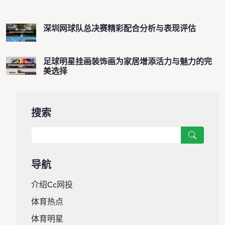
深圳网球队总决赛精彩配合分析与表现评估
足球明星挂画装饰画为家居增添活力与魅力的完
美选择
搜索
导航
介绍cc网投
体育热点
体育明星